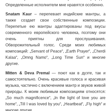
Определенные исполнители мне нравятся особенно.
Snatam
Kaur
– перепевает индийские мантры, а
также создает свои собственные композиции.
Перепетые ею мантры адаптированы под вкусы
современного европейского человека, поэтому они
очень приятны для прослушивания.
Обворожительный голос. Среди моих любимых
композиций: „Servant of Peace“, „Earth Prayer“, „Cherdi
Kalaa“, „Omng Namo“, „Long Time Sun“ и многие
другие.
Mitten
& Deva
Premal
— поют как в дуэте, так и
самостоятельно. Очень красивые голоса и красивая
музыка, частично с включением мантр и звуков живой
природы. К моим любимым композициям относятся:
„So much magnificence“, „In the light of love you are
home“, „Till I was loved by you“, „Heartbeat“, „Fly high“ и
многие другие.