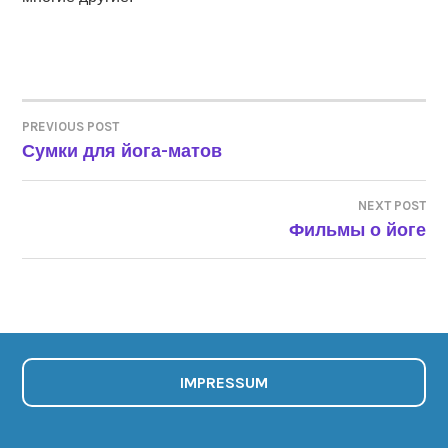
PREVIOUS POST
Сумки для йога-матов
НАВИГАЦИЯ
ПО
NEXT POST
Фильмы о йоге
ЗАПИСЯМ
IMPRESSUM